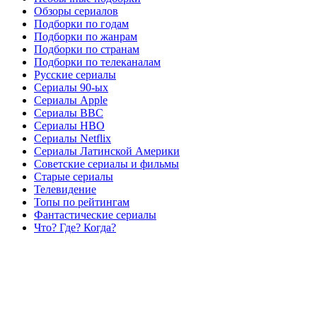
Обзоры сериалов
Подборки по годам
Подборки по жанрам
Подборки по странам
Подборки по телеканалам
Русские сериалы
Сериалы 90-ых
Сериалы Apple
Сериалы BBC
Сериалы HBO
Сериалы Netflix
Сериалы Латинской Америки
Советские сериалы и фильмы
Старые сериалы
Телевидение
Топы по рейтингам
Фантастические сериалы
Что? Где? Когда?