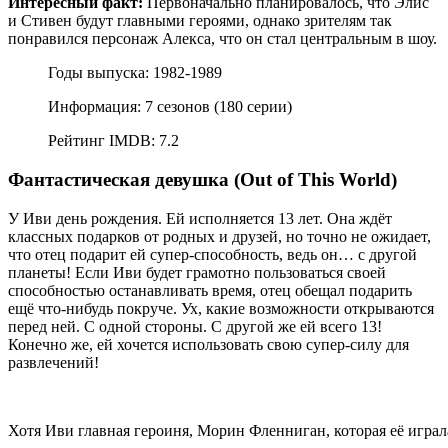
Интересный факт:
Первоначально планировалось, что Элис
и Стивен будут главными героями, однако зрителям так
понравился персонаж Алекса, что он стал центральным в шоу.
Годы выпуска: 1982-1989
Информация: 7 сезонов (180 серии)
Рейтинг IMDB: 7.2
Фантастическая девушка (Out of This World)
У Иви день рождения. Ей исполняется 13 лет. Она ждёт
классных подарков от родных и друзей, но точно не ожидает,
что отец подарит ей супер-способность, ведь он… с другой
планеты! Если Иви будет грамотно пользоваться своей
способностью останавливать время, отец обещал подарить
ещё что-нибудь покруче. Ух, какие возможности открываются
перед ней. С одной стороны. С другой же ей всего 13!
Конечно же, ей хочется использовать свою супер-силу для
развлечений!
Хотя Иви главная героиня, Морин Фленниган, которая её играл