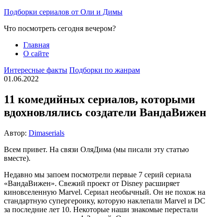
Перейти
Подборки сериалов от Оли и Димы
к
Что посмотреть сегодня вечером?
содержимому
Главная
О сайте
Интересные факты
Подборки по жанрам
01.06.2022
11 комедийных сериалов, которыми
вдохновлялись создатели ВандаВижен
Автор:
Dimaserials
Всем привет. На связи ОляДима (мы писали эту статью
вместе).
Недавно мы запоем посмотрели первые 7 серий сериала
«ВандаВижен». Свежий проект от Disney расширяет
киновселенную Marvel. Сериал необычный. Он не похож на
стандартную супергероику, которую наклепали Marvel и DC
за последние лет 10. Некоторые наши знакомые перестали