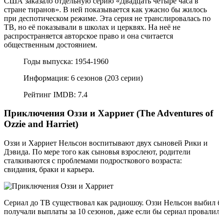
США заказало отдельную серию «Двадцать четыре часа в
стране тиранов». В ней показывается как ужасно бы жилось
при деспотическом режиме. Эта серия не транслировалась по
ТВ, но её показывали в школах и церквях. На неё не
распространяется авторское право и она считается
общественным достоянием.
Годы выпуска: 1954-1960
Информация: 6 сезонов (203 серии)
Рейтинг IMDB: 7.4
Приключения Оззи и Харриет (The Adventures of
Ozzie and Harriet)
Оззи и Харриет Нельсон воспитывают двух сыновей Рики и
Дэвида. По мере того как сыновья взрослеют, родители
сталкиваются с проблемами подросткового возраста:
свидания, браки и карьера.
Сериал до ТВ существовал как радиошоу. Оззи Нельсон выбил 
получали выплаты за 10 сезонов, даже если бы сериал провали