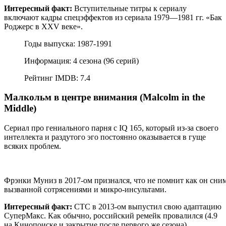
Интересный факт:
Вступительные титры к сериалу
включают кадры спецэффектов из сериала 1979—1981 гг. «Бак
Роджерс в XXV веке».
Годы выпуска: 1987-1991
Информация: 4 сезона (96 серий)
Рейтинг IMDB: 7.4
Малкольм в центре внимания (Malcolm in the
Middle)
Сериал про гениального парня с IQ 165, который из-за своего
интеллекта и раздутого эго постоянно оказывается в гуще
всяких проблем.
Фрэнки Муниз в 2017-ом признался, что не помнит как он сним
вызванной сотрясениями и микро-инсультами.
Интересный факт:
СТС в 2013-ом выпустил свою адаптацию
СуперМакс. Как обычно, российский ремейк провалился (4.9
на Кинопоиске и закрытие после первого же сезона).