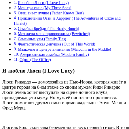
Я люблю Люси (I Love Lucy)
Мои три сына (My Three Sons)
Отец знает лучше (Father Knows Best)
Приключения Оззи и Харриет (The Adventures of Ozzie and
Harriet)
Семейка Брейди (The Brady Bunch)
Моя жена меня приворожила (Bewitched)
Семейные узы (Family Ties)
Фантастическая девушка (Out of This World)
Малкольм в центре внимания (Malcolm in the Middle)
Американская семейка (Modern Family)
Офис (The Office)
Я люблю Люси (I Love Lucy)
Люси Рикардо — домохозяйка из Нью-Йорка, которая живёт в
центре города на 8-ом этаже со своим мужем Рики Рикардо.
Люси очень хочет выступать на сцене ночного клуба,
принадлежащего мужу. Но муж её постоянно противится.
Люси помогают друзья семьи и домовладельцы: Этель Мерц и
Фред Мерц.
Люсиль Болл скрывала беременность весь первый сезон. В то в