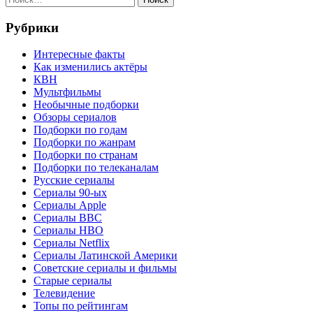
записей
Рубрики
Интересные факты
Как изменились актёры
КВН
Мультфильмы
Необычные подборки
Обзоры сериалов
Подборки по годам
Подборки по жанрам
Подборки по странам
Подборки по телеканалам
Русские сериалы
Сериалы 90-ых
Сериалы Apple
Сериалы BBC
Сериалы HBO
Сериалы Netflix
Сериалы Латинской Америки
Советские сериалы и фильмы
Старые сериалы
Телевидение
Топы по рейтингам