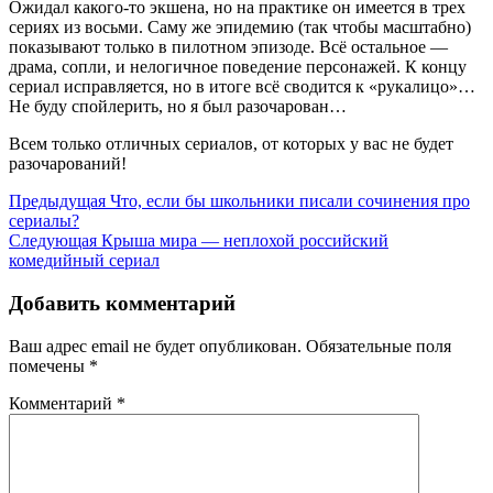
Ожидал какого-то экшена, но на практике он имеется в трех
сериях из восьми. Саму же эпидемию (так чтобы масштабно)
показывают только в пилотном эпизоде. Всё остальное —
драма, сопли, и нелогичное поведение персонажей. К концу
сериал исправляется, но в итоге всё сводится к «рукалицо»…
Не буду спойлерить, но я был разочарован…
Всем только отличных сериалов, от которых у вас не будет
разочарований!
Навигация
Предыдущая
Предыдущая
Что, если бы школьники писали сочинения про
запись
сериалы?
по
Следующая
Следующая
Крыша мира — неплохой российский
записям
запись
комедийный сериал
Добавить комментарий
Ваш адрес email не будет опубликован.
Обязательные поля
помечены
*
Комментарий
*