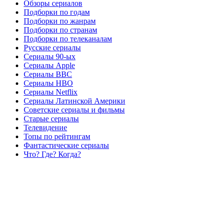
Обзоры сериалов
Подборки по годам
Подборки по жанрам
Подборки по странам
Подборки по телеканалам
Русские сериалы
Сериалы 90-ых
Сериалы Apple
Сериалы BBC
Сериалы HBO
Сериалы Netflix
Сериалы Латинской Америки
Советские сериалы и фильмы
Старые сериалы
Телевидение
Топы по рейтингам
Фантастические сериалы
Что? Где? Когда?