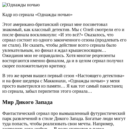
Кадр из сериала «Однажды ночью»
Этот американо-британский сериал мне посоветовал
знакомый, как классный детектив. Мы с Олей смотрели его и
после финала воскликнули: «И это всё?» Оказалось, что
сериал состоит из одного законченного сезона (продлевать его
не стали). Не сказать, чтобы действие всего сериала было
увлекательным, но финал я ждал крышесносящим…
Ожидания мои не оправдались. Хотя многие рецензенты
восторгаются именно финалом, да и в целом сериал получил
скорее положительную критику.
В это же время вышел первый сезон «Настоящего детектива»
и на фоне шедевра с Макконахи, «Однажды ночью» у меня
просто выветрился из памяти… Я как тот самый пакистанец
из сериала, забыл перипетии этого сериала…
Мир Дикого Запада
Фантастический сериал про вымышленный футуристический
парк развлечений в стиле Дикого Запада. Богатые люди могут
туда попасть, чтобы реализовать свои мечты. Например,
застрелить кого-нибудь… В роли статистов в парке —