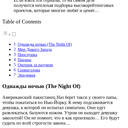
Если взять эти сериалы, то на самом деле
получится неплохая подборка высокорейтинговых
проектов, которые многие любят и ценят…
Table of Contents
Однажды ночью (The Night Of)
Мир Дикого Запада
Прослушка
Пацаны
Охотник за разумом
Сорвиголова
Эпидемия
Однажды ночью (The Night Of)
Американский пакистанец Наз берет такси у своего папы,
чтобы покататься по Нью-Йорку. К нему подсаживается
девушка, к которой он испытал симпатию. Они едут
развлекаться, балуются ножом. Утром он находит девушку
заколотой! Он не помнит, что и как произошло… Его будут
судить по всей строгости закона…