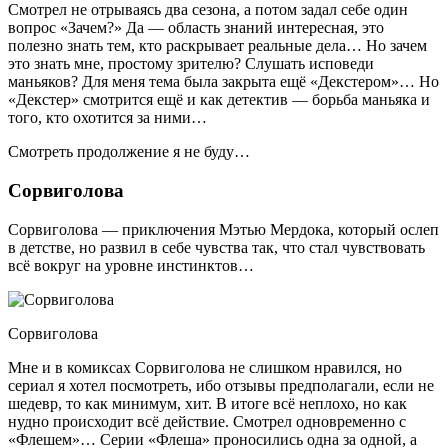
Смотрел не отрываясь два сезона, а потом задал себе один
вопрос «Зачем?» Да — область знаний интересная, это
полезно знать тем, кто раскрывает реальные дела… Но зачем
это знать мне, простому зрителю? Слушать исповеди
маньяков? Для меня тема была закрыта ещё «Декстером»… Но
«Декстер» смотрится ещё и как детектив — борьба маньяка и
того, кто охотится за ними…
Смотреть продолжение я не буду…
Сорвиголова
Сорвиголова — приключения Мэтью Мердока, который ослеп
в детстве, но развил в себе чувства так, что стал чувствовать
всё вокруг на уровне инстинктов…
Сорвиголова
Мне и в комиксах Сорвиголова не слишком нравился, но
сериал я хотел посмотреть, ибо отзывы предполагали, если не
шедевр, то как минимум, хит. В итоге всё неплохо, но как
нудно происходит всё действие. Смотрел одновременно с
«Флешем»… Серии «Флеша» проносились одна за одной, а