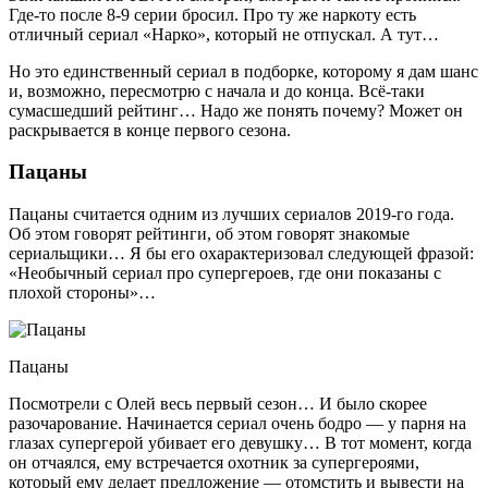
Где-то после 8-9 серии бросил. Про ту же наркоту есть
отличный сериал «Нарко», который не отпускал. А тут…
Но это единственный сериал в подборке, которому я дам шанс
и, возможно, пересмотрю с начала и до конца. Всё-таки
сумасшедший рейтинг… Надо же понять почему? Может он
раскрывается в конце первого сезона.
Пацаны
Пацаны считается одним из лучших сериалов 2019-го года.
Об этом говорят рейтинги, об этом говорят знакомые
сериальщики… Я бы его охарактеризовал следующей фразой:
«Необычный сериал про супергероев, где они показаны с
плохой стороны»…
Пацаны
Посмотрели с Олей весь первый сезон… И было скорее
разочарование. Начинается сериал очень бодро — у парня на
глазах супергерой убивает его девушку… В тот момент, когда
он отчаялся, ему встречается охотник за супергероями,
который ему делает предложение — отомстить и вывести на