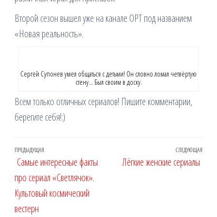
Второй сезон вышел уже на канале ОРТ под названием
«Новая реальность».
Сергей Супонев умел общаться с детьми! Он словно ломал четвёртую
стену… Был своим в доску.
Всем только отличных сериалов! Пишите комментарии,
берегите себя!:)
Навигация
Предыдущая
ПРЕДЫДУЩАЯ
СЛЕДУЮЩАЯ
Сле
Самые интересные факты
Лёгкие женские сериалы
по
запись
запи
про сериал «Светлячок».
записям
Культовый космический
вестерн