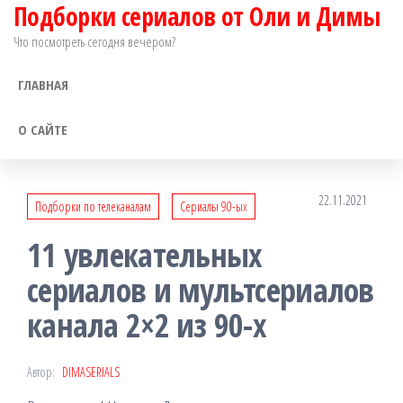
Подборки сериалов от Оли и Димы
Перейти
к
Что посмотреть сегодня вечером?
содержимому
ГЛАВНАЯ
О САЙТЕ
22.11.2021
Подборки по телеканалам
Сериалы 90-ых
11 увлекательных
сериалов и мультсериалов
канала 2×2 из 90-х
Автор:
DIMASERIALS