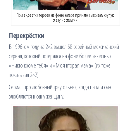
При виде этих героев на фоне катера принято смахивать скупую
слезу ностальгии.
Перекрёстки
В 1996-ом году на 2×2 вышел 68 серийный мексиканский
сериал, который потерялся на фоне более известных
«Никто кроме тебя» и «Моя вторая мама» (их тоже
показывал 2×2).
Сериал про любовный треугольник, когда папа и сын
влюбляются в одну женщину.