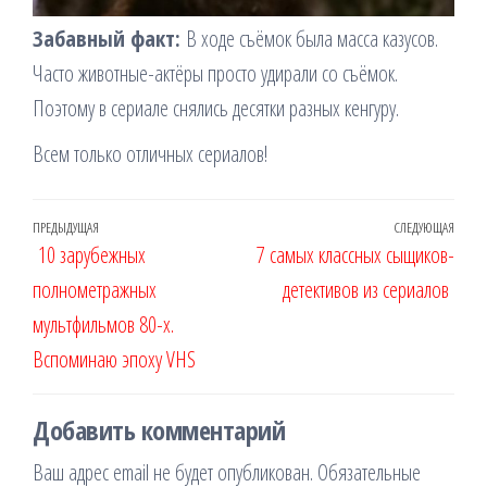
Забавный факт:
В ходе съёмок была масса казусов.
Часто животные-актёры просто удирали со съёмок.
Поэтому в сериале снялись десятки разных кенгуру.
Всем только отличных сериалов!
Навигация
Предыдущая
ПРЕДЫДУЩАЯ
СЛЕДУЮЩАЯ
Сле
10 зарубежных
7 самых классных сыщиков-
по
запись
запи
полнометражных
детективов из сериалов
записям
мультфильмов 80-х.
Вспоминаю эпоху VHS
Добавить комментарий
Ваш адрес email не будет опубликован.
Обязательные