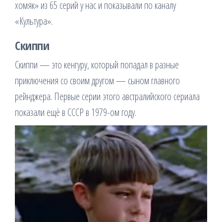
хомяк» из 65 серий у нас и показывали по каналу
«Культура».
Скиппи
Скиппи — это кенгуру, который попадал в разные
приключения со своим другом — сыном главного
рейнджера. Первые серии этого австралийского сериала
показали ещё в СССР в 1979-ом году.