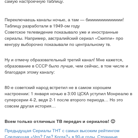
самую настроечную таблицу.
Переключаешь каналы ночью, а там — бииииииииииииии!
Таблицу разработали в 1949-ом году
Советское телевидение показывало уже и иностранные
сериалы. Например, австралийский сериал «Скиппи» про
кенгуру выборочно показывали по центральному тв.
Ну и отмечу образовательный третий канал! Мне кажется,
образование в СССР было лучше, чем сейчас, в том числе и
благодаря этому каналу:
80-е советский народ встретил не в самом хорошем
настроении: 1 января ночью в 3:00 ЦСКА уступил Монреалю в
суперсерии 4-2, ведя 2-1 после второго периода… Но это
совсем другая история…
Всем только отличных ТВ передач и сериалов! 🙂
Навигация
Предыдущая
Предыдущая
Сериалы ТНТ с самых высоким рейтингом
запись
Следующая
Следующая
«Что? Где? Когда?» в 90-е годы. Странные