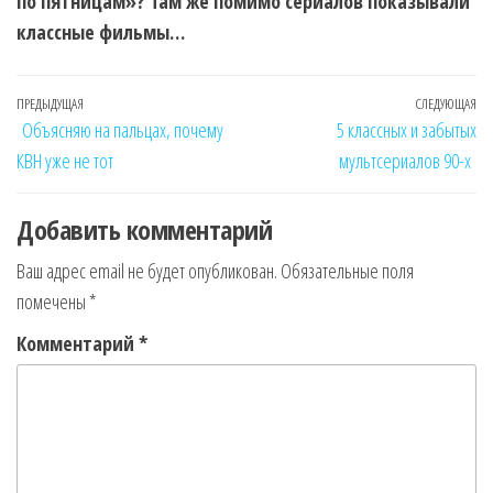
по пятницам»? Там же помимо сериалов показывали
классные фильмы…
Навигация
Предыдущая
ПРЕДЫДУЩАЯ
СЛЕДУЮЩАЯ
Сл
Объясняю на пальцах, почему
5 классных и забытых
по
запись
за
КВН уже не тот
мультсериалов 90-х
записям
Добавить комментарий
Ваш адрес email не будет опубликован.
Обязательные поля
помечены
*
Комментарий
*