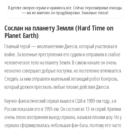
В детстве смотрел сериал и нравилось всё. Сейчас пересматривал эпизоды
— как же лампово он продублирован. Знакомые голоса!
Сослан на планету Земля (Hard Time on
Planet Earth)
Главный герой — инолпанетянин Джесси, который участвовал в
войне. За военные преступления его судили и отправили в слабое
человеческое тело на планету Земля. В самом начале он очень
неохотно совершает добрые поступки, но постепенно втягивается.
Следить за ним отправлен маленький летающий робот Контроль,
который должен пресекать любые плохие действия Джесси.
Научно-фантастический сериал вышел в США в 1989-ом году, а в
России показали его в 1993-ем. Он состоял из 13-ти серий. Критики
очень плохо восприняли выход сериала, называя плохим шоу. Но у
сериала сформировалась небольшая фан-база, поэтому его часто