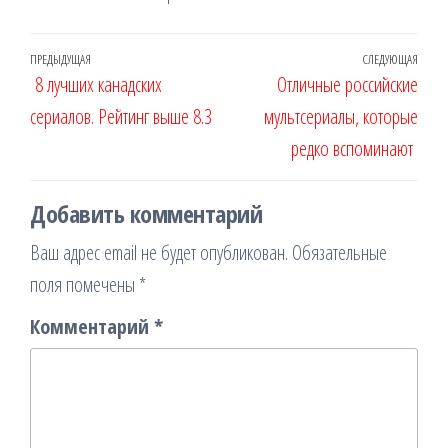
Навигация
Предыдущая
ПРЕДЫДУЩАЯ
СЛЕДУЮЩАЯ
Сле
8 лучших канадских
Отличные российские
по
запись
запи
сериалов. Рейтинг выше 8.3
мультсериалы, которые
записям
редко вспоминают
Добавить комментарий
Ваш адрес email не будет опубликован.
Обязательные
поля помечены
*
Комментарий
*