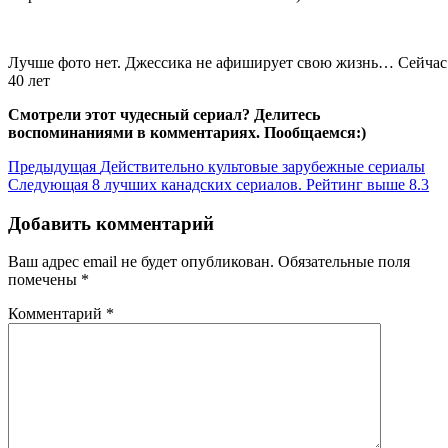
Лучше фото нет. Джессика не афиширует свою жизнь… Сейчас
40 лет
Смотрели этот чудесный сериал? Делитесь
воспоминаниями в комментариях. Пообщаемся:)
Навигация
Предыдущая
Предыдущая
Действительно культовые зарубежные сериалы
запись
Следующая
Следующая
8 лучших канадских сериалов. Рейтинг выше 8.3
по
запись
записям
Добавить комментарий
Ваш адрес email не будет опубликован.
Обязательные поля
помечены
*
Комментарий
*