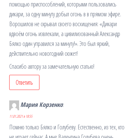
помощью приспособлений, которыми пользовались
дикари, за одну минуту добыл огонь в в прямом эфире.
Ворошилов не скрывал своего восхищения: «Дикари
вдвоём огонь извлекали, а цивилизованный Александр
Бялко один управился за минуту!». Это был яркий,
действительно новогодний сюжет!
Спасибо автору за замечательную статью!
Ответить
Мария Корзенко
:
11.01.2021 в 18:55
Помню только Бялко и Голубеву. Естественно, из тех, кто
не играет сейчас. А мне Валентина Голубева очень