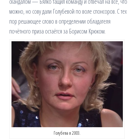
скандалом — Бялко тащил команду и отвечал на всё, что
можно, но сову дали Голубевой по воле спонсоров. С тех
пор решающее слово в определении обладателя
почётного приза остаётся за Борисом Крюком.
Голубева в 2003.