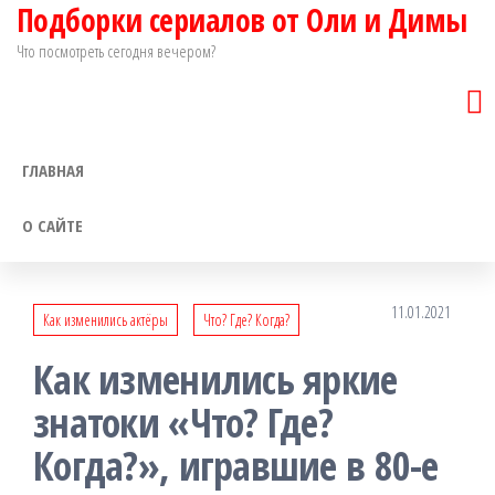
Подборки сериалов от Оли и Димы
Перейти
к
Что посмотреть сегодня вечером?
содержимому
ГЛАВНАЯ
О САЙТЕ
11.01.2021
Как изменились актёры
Что? Где? Когда?
Как изменились яркие
знатоки «Что? Где?
Когда?», игравшие в 80-е