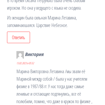
В то время Оксана Петрунько была очень слабым
игроком. Но она у ведущего с языка не сходила.
Из женщин была сильная Марина Летавина,
запоминаюшаяся. Царствие Небесное.
Ответить
Виктория
:
13.02.2023 в 05:52
Марина Викторовна Летавина /мы звали её
Мариной между собой / была у нас учителем
физике в 1987/88 гг. У нас тогда даже самые
ленивые и отстающие подтянулись, все её
полюбили, помню, что даже в кружок по физике ,