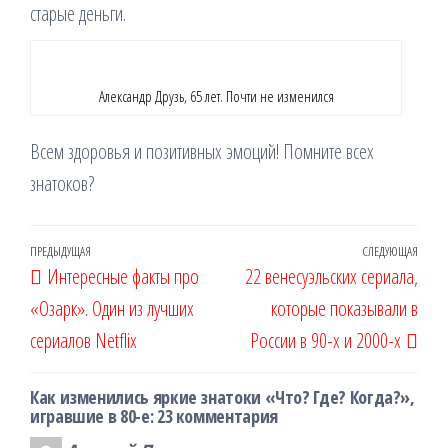
старые деньги.
Александр Друзь, 65 лет. Почти не изменился
Всем здоровья и позитивных эмоций! Помните всех
знатоков?
Навигация
Предыдущая
ПРЕДЫДУЩАЯ
СЛЕДУЮЩАЯ
Сле
Интересные факты про
22 венесуэльских сериала,
по
запись
запи
«Озарк». Один из лучших
которые показывали в
записям
сериалов Netflix
России в 90-х и 2000-х
Как изменились яркие знатоки «Что? Где? Когда?»,
игравшие в 80-е: 23 комментария