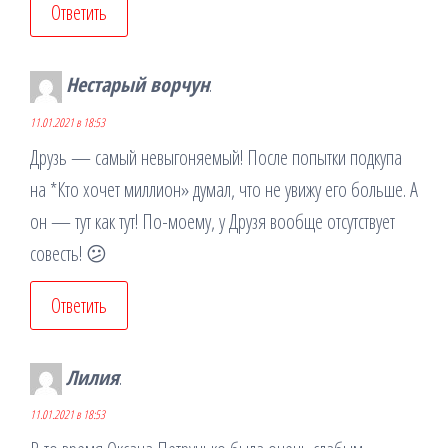
Ответить
Нестарый ворчун
:
11.01.2021 в 18:53
Друзь — самый невыгоняемый! После попытки подкупа
на *Кто хочет миллион» думал, что не увижу его больше. А
он — тут как тут! По-моему, у Друзя вообще отсутствует
совесть! 😕
Ответить
Лилия
:
11.01.2021 в 18:53