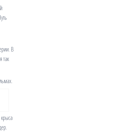
ей
Чуть
ерии. В
я так
льмах.
 крыса
дер.