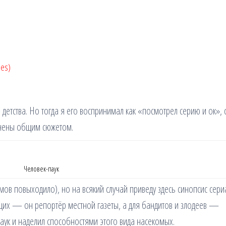
les)
етства. Но тогда я его воспринимал как «посмотрел серию и ок», 
инены общим сюжетом.
Человек-паук
мов повыходило), но на всякий случай приведу здесь синопсис сери
щих — он репортёр местной газеты, а для бандитов и злодеев —
паук и наделил способностями этого вида насекомых.