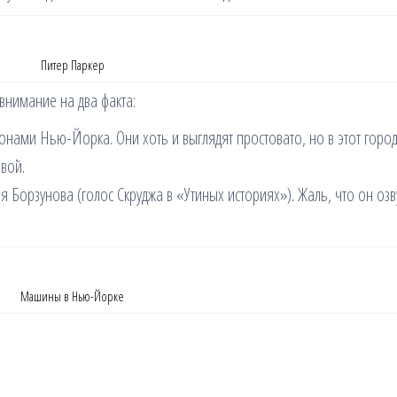
Питер Паркер
внимание на два факта:
ами Нью-Йорка. Они хоть и выглядят простовато, но в этот горо
вой.
я Борзунова (голос Скруджа в «Утиных историях»). Жаль, что он оз
Машины в Нью-Йорке