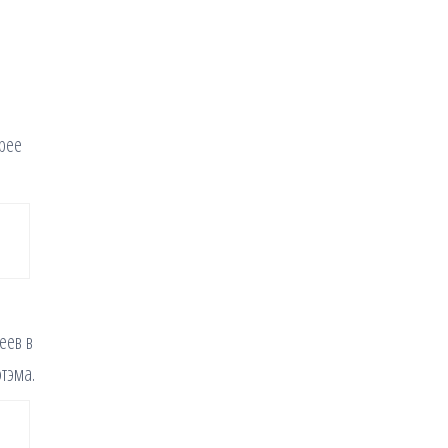
орее
еев в
тэма.