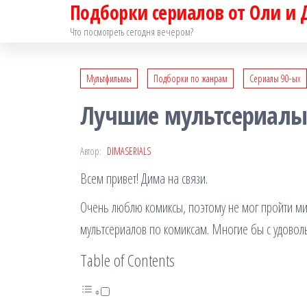
Подборки сериалов от Оли и
Перейти
к
Что посмотреть сегодня вечером?
содержимому
Мультфильмы
Подборки по жанрам
Сериалы 90-ых
Лучшие мультсериалы 
Автор:
DIMASERIALS
Всем привет! Дима на связи.
Очень люблю комиксы, поэтому не мог пройти ми
мультсериалов по комиксам. Многие бы с удоволь
Table of Contents