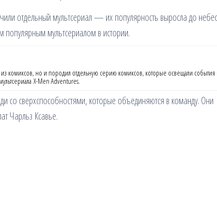
учили отдельный мультсериал — их популярность выросла до небес
ым популярным мультсериалом в истории.
из комиксов, но и породил отдельную серию комиксов, которые освещали события
мультсериала X-Men Adventures.
юди со сверхспособностями, которые объединяются в команду. Они
пат Чарльз Ксавье.