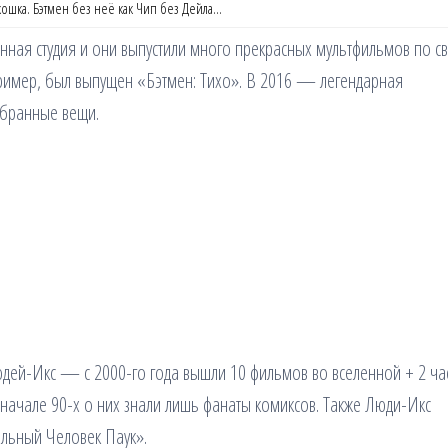
шка. Бэтмен без неё как Чип без Дейла…
нная студия и они выпустили много прекрасных мультфильмов по с
апример, был выпущен «Бэтмен: Тихо». В 2016 — легендарная
збранные вещи.
юдей-Икс — с 2000-го года вышли 10 фильмов во вселенной + 2 ча
 начале 90-х о них знали лишь фанаты комиксов. Также Люди-Икс
ельный Человек Паук».