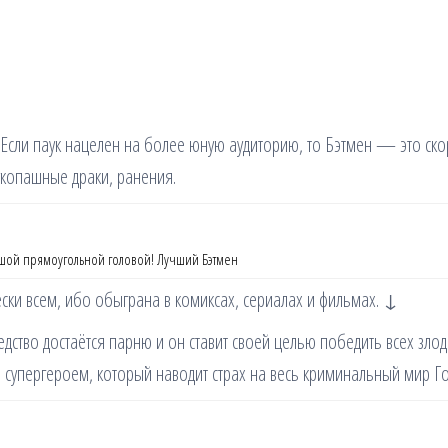
Если паук нацелен на более юную аудиторию, то Бэтмен — это ск
укопашные драки, ранения.
ьшой прямоугольной головой! Лучший Бэтмен
ски всем, ибо обыграна в комиксах, сериалах и фильмах. ↓
дство достаётся парню и он ставит своей целью победить всех злод
м супергероем, который наводит страх на весь криминальный мир Го