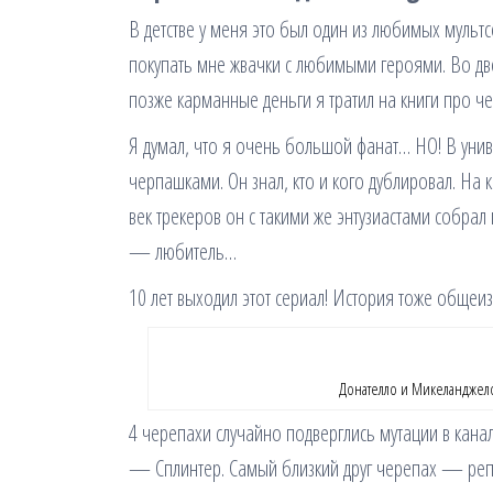
В детстве у меня это был один из любимых мульт
покупать мне жвачки с любимыми героями. Во дв
позже карманные деньги я тратил на книги про ч
Я думал, что я очень большой фанат… НО! В унив
черпашками. Он знал, кто и кого дублировал. На 
век трекеров он с такими же энтузиастами собрал 
— любитель…
10 лет выходил этот сериал! История тоже общеиз
Донателло и Микеланджело
4 черепахи случайно подверглись мутации в кана
— Сплинтер. Самый близкий друг черепах — реп