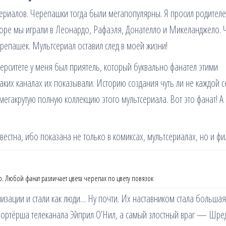
сериалов. Черепашки тогда были мегапопулярны. Я просил родител
оре мы играли в Леонардо, Рафаэля, Донателло и Микеланджело. 
ерепашек. Мультсериал оставил след в моей жизни!
ерситете у меня был приятель, который буквально фанател этими
каких каналах их показывали. Историю создания чуть ли не каждой с
мегакрутую полную коллекцию этого мультсериала. Вот это фанат! А 
вестна, ибо показана не только в комиксах, мультсериалах, но и фи
. Любой фанат различает цвета черепах по цвету повязок
лизации и стали как люди… Ну почти. Их наставником стала большая
ортёрша телеканала Эйприл О’Нил, а самый злостный враг — Шре