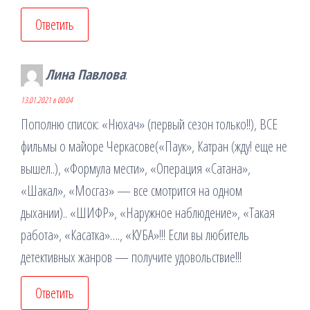
Ответить
Лина Павлова
:
13.01.2021 в 00:04
Пополню список: «Нюхач» (первый сезон только!!), ВСЕ
фильмы о майоре Черкасове(«Паук», Катран (жду! еще не
вышел..), «Формула мести», «Операция «Сатана»,
«Шакал», «Мосгаз» — все смотрится на одном
дыхании).. «ШИФР», «Наружное наблюдение», «Такая
работа», «Касатка»…., «КУБА»!!! Если вы любитель
детективных жанров — получите удовольствие!!!
Ответить