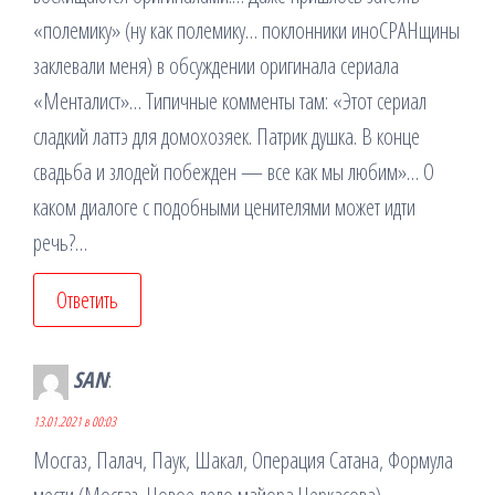
«полемику» (ну как полемику… поклонники иноСРАНщины
заклевали меня) в обсуждении оригинала сериала
«Менталист»… Типичные комменты там: «Этот сериал
сладкий латтэ для домохозяек. Патрик душка. В конце
свадьба и злодей побежден — все как мы любим»… О
каком диалоге с подобными ценителями может идти
речь?…
Ответить
SAN
:
13.01.2021 в 00:03
Мосгаз, Палач, Паук, Шакал, Операция Сатана, Формула