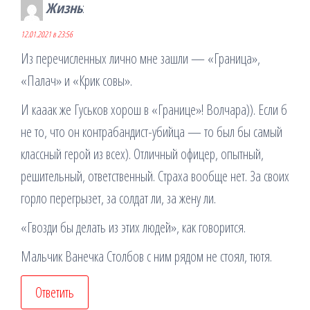
Жизнь
:
12.01.2021 в 23:56
Из перечисленных лично мне зашли — «Граница»,
«Палач» и «Крик совы».
И кааак же Гуськов хорош в «Границе»! Волчара)). Если б
не то, что он контрабандист-убийца — то был бы самый
классный герой из всех). Отличный офицер, опытный,
решительный, ответственный. Страха вообще нет. За своих
горло перегрызет, за солдат ли, за жену ли.
«Гвозди бы делать из этих людей», как говорится.
Мальчик Ванечка Столбов с ним рядом не стоял, тютя.
Ответить