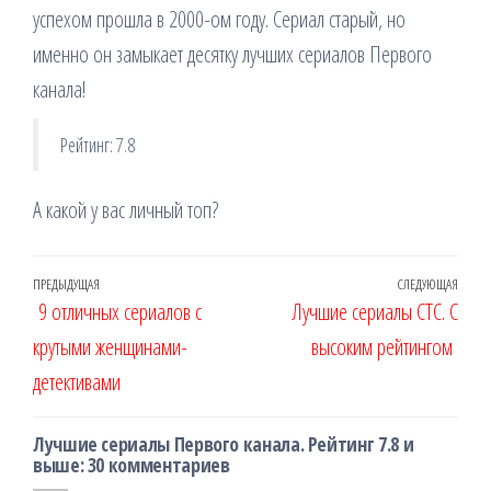
успехом прошла в 2000-ом году. Сериал старый, но
именно он замыкает десятку лучших сериалов Первого
канала!
Рейтинг: 7.8
А какой у вас личный топ?
Навигация
Предыдущая
ПРЕДЫДУЩАЯ
СЛЕДУЮЩАЯ
Сле
9 отличных сериалов с
Лучшие сериалы СТС. С
по
запись
запи
крутыми женщинами-
высоким рейтингом
записям
детективами
Лучшие сериалы Первого канала. Рейтинг 7.8 и
выше: 30 комментариев