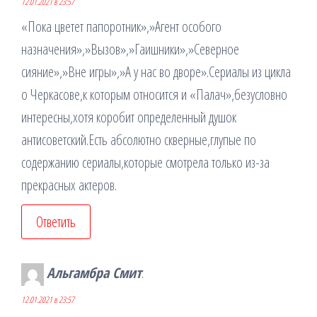
12.01.2021 в 23:57
«Пока цветет папоротник»,»Агент особого
назначения»,»Вызов»,»Гаишники»,»Северное
сияние»,»Вне игры»,»А у нас во дворе».Сериалы из цикла
о Черкасове,к которым относится и «Палач»,безусловно
интересны,хотя коробит определенный душок
антисоветский.Есть абсолютно скверные,глупые по
содержанию сериалы,которые смотрела только из-за
прекрасных актеров.
Ответить
Альгамбра Смит
:
12.01.2021 в 23:57