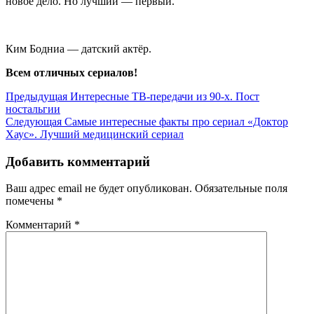
новое дело. Но лучший — первый.
Ким Бодниа — датский актёр.
Всем отличных сериалов!
Навигация
Предыдущая
Предыдущая
Интересные ТВ-передачи из 90-х. Пост
запись
ностальгии
по
Следующая
Следующая
Самые интересные факты про сериал «Доктор
записям
запись
Хаус». Лучший медицинский сериал
Добавить комментарий
Ваш адрес email не будет опубликован.
Обязательные поля
помечены
*
Комментарий
*