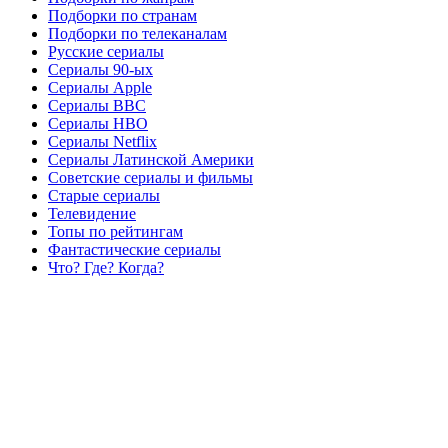
Подборки по странам
Подборки по телеканалам
Русские сериалы
Сериалы 90-ых
Сериалы Apple
Сериалы BBC
Сериалы HBO
Сериалы Netflix
Сериалы Латинской Америки
Советские сериалы и фильмы
Старые сериалы
Телевидение
Топы по рейтингам
Фантастические сериалы
Что? Где? Когда?