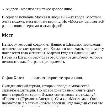
У Андрея Смолякова ну такое доброе лицо…
В сериале показана Москва и люди 1960-ых годов. Местами
очень похоже, местами я не верил… Но «Мосгаз» цепляет всё
равно своими героями и атмосферой.
Мост
На мосту, который соединяет Данию и Швецию, происходит
отключение электроэнергии. Когда его включают, то на мосту
появляется тело женщины. Мартин Руде из Дании и Сага
Нурен из Швеции берутся за это странное дело/тело, которое
непонятно какой стране принадлежит.
София Хелен — шведская актриса театра и кино.
Скандинавский сериал, который породил множество
сериалов-адаптаций. Но их все хочется выключить сразу
после первой же серии. Исключением является, пожалуй,
«Перевал» (Германия-Австрия). Сам же «Мост» мы с Олей
посмотрели 2.5 сезона (потом бросили), где каждый сезон это