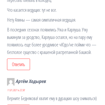
перестать плевать в колодец.
Что касается ведущих: тут не все.
Нету Алины — самая симпатичная ведущая.
В последних сезонах появились Утка и Карлуша. Утку
выкинули за уродство, Карлуша остался, но на пару ему
появилось еще более уродливое чЮдо/не пойми что —
бесполое существо с крашеной растрепанной башкой.
Ответить
Артём Ходырев
:
11.01.2021 в 22:30
Верните Беднякова! хватит ему в дурацких шоу сниматься)