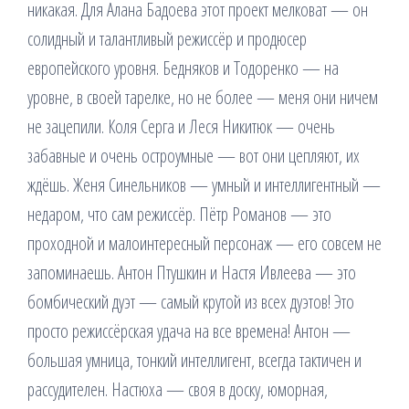
никакая. Для Алана Бадоева этот проект мелковат — он
солидный и талантливый режиссёр и продюсер
европейского уровня. Бедняков и Тодоренко — на
уровне, в своей тарелке, но не более — меня они ничем
не зацепили. Коля Серга и Леся Никитюк — очень
забавные и очень остроумные — вот они цепляют, их
ждёшь. Женя Синельников — умный и интеллигентный —
недаром, что сам режиссёр. Пётр Романов — это
проходной и малоинтересный персонаж — его совсем не
запоминаешь. Антон Птушкин и Настя Ивлеева — это
бомбический дуэт — самый крутой из всех дуэтов! Это
просто режиссёрская удача на все времена! Антон —
большая умница, тонкий интеллигент, всегда тактичен и
рассудителен. Настюха — своя в доску, юморная,