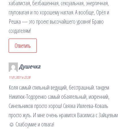
хабалистая, безбашенная, сексуальная, энергичная,
глуповатая и по хорошему наглая. А вообще, Орёл и
Решка — это проект высочайшего уровня! Браво
создателям!
Ответить
Душечка
:
11.01.2021 в 22:28
Коля самый стильный ведущий, бесстрашный. тандем
Никитюк-Тодоренко самый обаятельный, искренний,
Синельников просто хорош! Связка Ивлеева-Коваль
просто жуть. И мне очень нравится Василиса с Зайцевым
☺ Слабоумие и отвага!