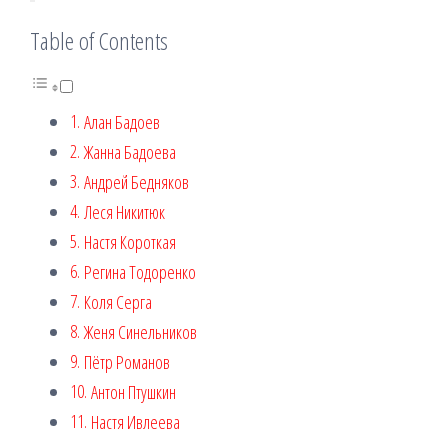
Table of Contents
Алан Бадоев
Жанна Бадоева
Андрей Бедняков
Леся Никитюк
Настя Короткая
Регина Тодоренко
Коля Серга
Женя Синельников
Пётр Романов
Антон Птушкин
Настя Ивлеева