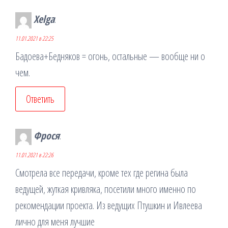
Xelga
:
11.01.2021 в 22:25
Бадоева+Бедняков = огонь, остальные — вообще ни о
чем.
Ответить
Фрося
:
11.01.2021 в 22:26
Смотрела все передачи, кроме тех где регина была
ведущей, жуткая кривляка, посетили много именно по
рекомендации проекта. Из ведущих Птушкин и Ивлеева
лично для меня лучшие