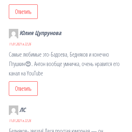
Ответить
Юлия Цупрунова
:
11.01.2021 в 22:26
Самые любимые это-Бадоева, Бедняков и конечно
Птушкин😍.. Антон вообще умничка, очень нравится его
канал на YouTube
Ответить
ЛС
:
11.01.2021 в 22:26
Бедняков- звезда! Леся простая юморная — оч