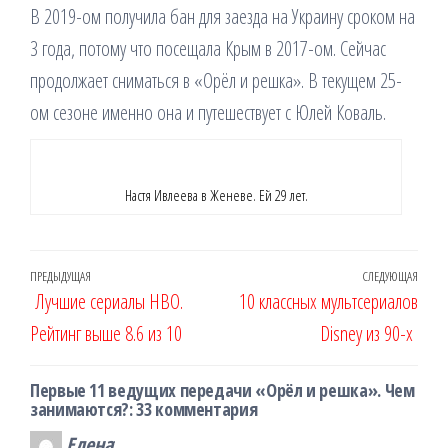
В 2019-ом получила бан для заезда на Украину сроком на
3 года, потому что посещала Крым в 2017-ом. Сейчас
продолжает сниматься в «Орёл и решка». В текущем 25-
ом сезоне именно она и путешествует с Юлей Коваль.
Настя Ивлеева в Женеве. Ей 29 лет.
Навигация
Предыдущая
ПРЕДЫДУЩАЯ
СЛЕДУЮЩАЯ
Сле
Лучшие сериалы HBO.
10 классных мультсериалов
по
запись
запи
Рейтинг выше 8.6 из 10
Disney из 90-х
записям
Первые 11 ведущих передачи «Орёл и решка». Чем
занимаются?: 33 комментария
Елена
: