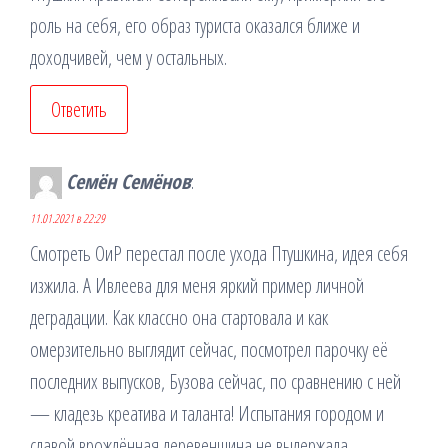
роль на себя, его образ туриста оказался ближе и
доходчивей, чем у остальных.
Ответить
Семён Семёнов
:
11.01.2021 в 22:29
Смотреть ОиР перестал после ухода Птушкина, идея себя
изжила. А Ивлеева для меня яркий пример личной
деградации. Как классно она стартовала и как
омерзительно выглядит сейчас, посмотрел парочку её
последних выпусков, Бузова сейчас, по сравнению с ней
— кладезь креатива и таланта! Испытания городом и
славой врождённая деревенщина не выдержала…