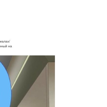
иалах/
нный на