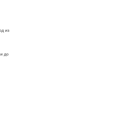
од из
 и до