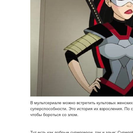
В мультсериале можно встретить культовых женских
суперспособности. Это история их взросления. По 
чтобы бороться со злом.
Тут есть как добрые супергерои, так и злые: Супер