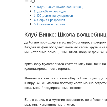
Клуб Винкс: Школа волшебниц
Дружба — это чудо
DC девчонки-супергерои
София Прекрасная
Сказочный патруль
Клуб Винкс: Школа волшебниц
Действие происходит в волшебном мире, в котором
Каждая из фей обладает каким-то своим крутым навы
миниатюрные помощницы Пикси. Добрые феи Винкс 
Критиков у мультсериала хватает как у нас, так и 
идеализированность героинь
Фанатизм юных поклонниц «Клуба Винкс» доходит до
к миру Винкс. Именно поэтому часто можно встрети
остальной брендированный контент.
Есть в сериале и мужские персонажи, но в России 
мужчины и женщины меняются.