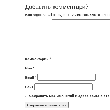
по
запись
Добавить комментарий
записям
Ваш адрес email не будет опубликован.
Обязательн
Комментарий
*
Имя
*
Email
*
Сайт
Сохранить моё имя, email и адрес сайта в э