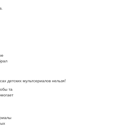
в.
ые
брал
сах детских мультсериалов нельзя!
тобы та
омогает
ериалы
ных