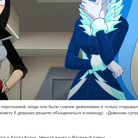
 персонажей, когда они были совсем девчонками и только открывал
сюжету 6 девушек решили объединиться в команду: «Девчонки-супе
гёрл и Харли Куинн, Чёрная вдова и Ядовитый плющ.