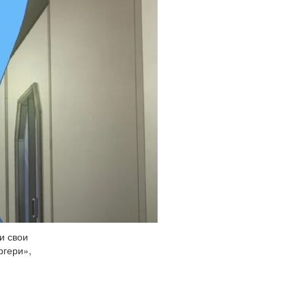
и свои
ргери»,