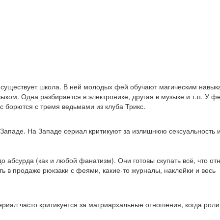
 существует школа. В ней молодых фей обучают магическим навык
ком. Одна разбирается в электронике, другая в музыке и т.п. У фе
борются с тремя ведьмами из клуба Трикс.
на Западе. На Западе сериал критикуют за излишнюю сексуальность 
 абсурда (как и любой фанатизм). Они готовы скупать всё, что от
ть в продаже рюкзаки с феями, какие-то журналы, наклейки и весь
сериал часто критикуется за матриархальные отношения, когда роли