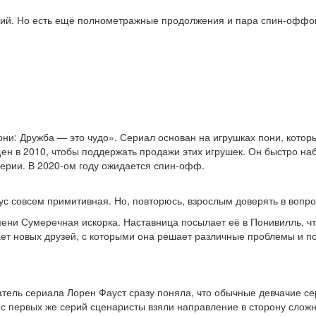
рий. Но есть ещё полнометражные продолжения и пара спин-оффо
ни: Дружба — это чудо». Сериал основан на игрушках пони, котор
щен в 2010, чтобы поддержать продажи этих игрушек. Он быстро на
ерии. В 2020-ом году ожидается спин-офф.
с совсем примитивная. Но, повторюсь, взрослым доверять в вопро
мени Сумеречная искорка. Наставница посылает её в Понивилль, ч
чает новых друзей, с которыми она решает различные проблемы и п
атель сериала Лорен Фауст сразу поняла, что обычные девчачие с
 с первых же серий сценаристы взяли направление в сторону слож