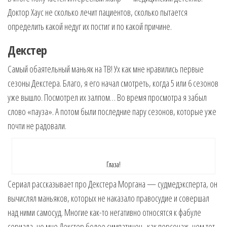
Доктор Хаус не сколько лечит пациентов, сколько пытается
определить какой недуг их постиг и по какой причине.
Декстер
Самый обаятельный маньяк на ТВ! Ух как мне нравились первые
сезоны Декстера. Благо, я его начал смотреть, когда 5 или 6 сезонов
уже вышло. Посмотрел их залпом… Во время просмотра я забыл
слово «пауза». А потом были последние пару сезонов, которые уже
почти не радовали.
Глаза!
Сериал рассказывает про Декстера Моргана — судмедэксперта, он
вычислял маньяков, которых не наказало правосудие и совершал
над ними самосуд. Многие как-то негативно относятся к фабуле
сериала, но мне Декстер более симпатичен, как персонаж, чем тот