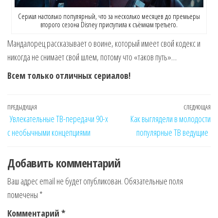
Сериал настолько популярный, что за несколько месяцев до премьеры
второго сезона Disney приступила к съёмкам третьего.
Мандалорец рассказывает о воине, который имеет свой кодекс и
никогда не снимает свой шлем, потому что «таков путь»…
Всем только отличных сериалов!
Навигация
Предыдущая
ПРЕДЫДУЩАЯ
СЛЕДУЮЩАЯ
Сл
Увлекательные ТВ-передачи 90-х
Как выглядели в молодости
по
запись
за
с необычными концепциями
популярные ТВ ведущие
записям
Добавить комментарий
Ваш адрес email не будет опубликован.
Обязательные поля
помечены
*
Комментарий
*