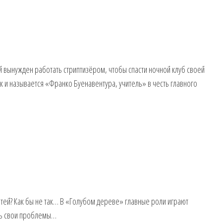
й вынужден работать стриптизёром, чтобы спасти ночной клуб своей
к и называется «Франко Буенавентура, учитель» в честь главного
тей? Как бы не так… В «Голубом дереве» главные роли играют
сть свои проблемы…