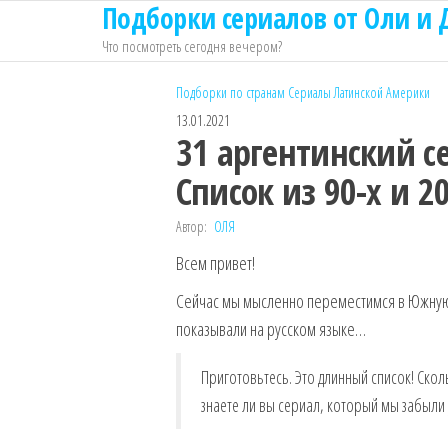
Подборки сериалов от Оли и
Перейти
к
Что посмотреть сегодня вечером?
содержимому
Подборки по странам
Сериалы Латинской Америки
13.01.2021
31 аргентинский с
Список из 90-х и 2
Автор:
ОЛЯ
Всем привет!
Сейчас мы мысленно переместимся в Южную 
показывали на русском языке…
Приготовьтесь. Это длинный список! Ско
знаете ли вы сериал, который мы забыли