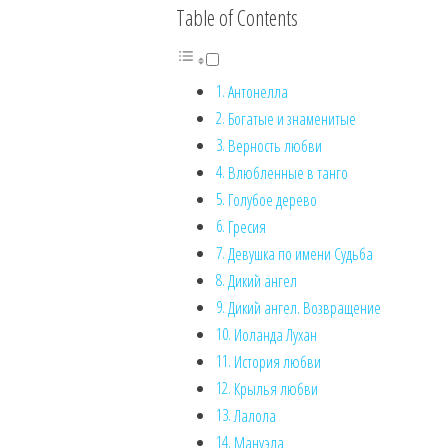
Table of Contents
Антонелла
Богатые и знаменитые
Верность любви
Влюбленные в танго
Голубое дерево
Гресия
Девушка по имени Судьба
Дикий ангел
Дикий ангел. Возвращение
Иоланда Лухан
История любви
Крылья любви
Лалола
Мануэла