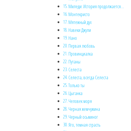
Миледи: История продолжается…
Монтекристо
Мятежный дух
Навеки Джули
Нано
Первая любовь
Провинциалка
Путаны
Селеста
Селеста, всегда Селеста
Только ты
Цыганка
Человек моря
Черная жемчужина
Черный осьминог
Яго, темная страсть