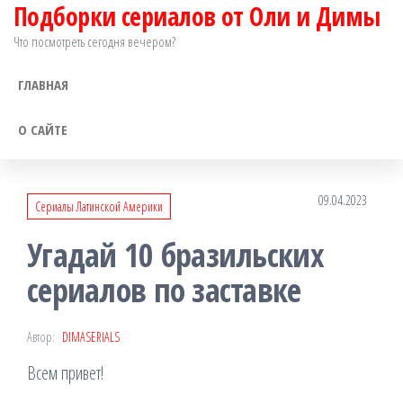
Подборки сериалов от Оли и Димы
Перейти
к
Что посмотреть сегодня вечером?
содержимому
ГЛАВНАЯ
О САЙТЕ
09.04.2023
Сериалы Латинской Америки
Угадай 10 бразильских
сериалов по заставке
Автор:
DIMASERIALS
Всем привет!