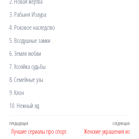
2. Новая жертва
3. Рабыня Изаура
4. Роковое наследство
5. Воздушные замки
6. Земля любви
7. Хозяйка судьбы
8. Семейные узы
9. Клон
10. Нежный яд
Навигация
Предыдущая
ПРЕДЫДУЩАЯ
СЛЕДУЮЩАЯ
Сле
Лучшие сериалы про спорт.
Женские украшения из
по
запись
запи