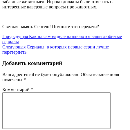
забавные животные». Игроки должны были отвечать на
интересные каверзные вопросы про животных.
Светлая память Сергею! Помните эти передачи?
Навигация
Предыдущая
Предыдущая
Как на самом деле называются ваши любимые
запись
сериалы
по
Следующая
Следующая
Сериалы, в которых первые серии лучше
записям
запись
перетерпеть
Добавить комментарий
Ваш адрес email не будет опубликован.
Обязательные поля
помечены
*
Комментарий
*