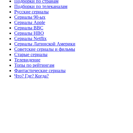
Подборки по странам
Подборки по телеканалам
Русские сериалы
Сериалы 90-ых
Сериалы Apple
Сериалы BBC
Сериалы HBO
Сериалы Netflix
Сериалы Латинской Америки
Советские сериалы и фильмы
Старые сериалы
Телевидение
Топы по рейтингам
Фантастические сериалы
Что? Где? Когда?