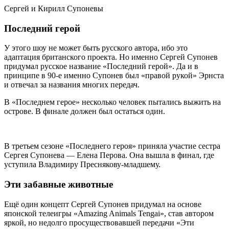
Сергей и Кирилл Супоневы
Последний герой
У этого шоу не может быть русского автора, ибо это
адаптация британского проекта. Но именно Сергей Супонев
придумал русское название «Последний герой». Да и в
принципе в 90-е именно Супонев был «правой рукой» Эрнста
и отвечал за названия многих передач.
В «Последнем герое» несколько человек пытались выжить на
острове. В финале должен был остаться один.
В третьем сезоне «Последнего героя» приняла участие сестра
Сергея Супонева — Елена Перова. Она вышла в финал, где
уступила Владимиру Преснякову-младшему.
Эти забавные животные
Ещё один концепт Сергей Супонев придумал на основе
японской телеигры «Amazing Animals Tengai», став автором
яркой, но недолго просуществовавшей передачи «Эти