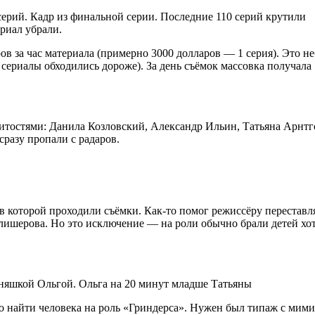
ерий. Кадр из финальной серии. Последние 110 серий крутили
риал убрали.
ов за час материала (примерно 3000 долларов — 1 серия). Это 
а сериалы обходились дороже). За день съёмок массовка получал
нитостями: Данила Козловский, Александр Ильин, Татьяна Арнтг
сразу пропали с радаров.
 которой проходили съёмки. Как-то помог режиссёру переставлят
лишерова. Но это исключение — на роли обычно брали детей хот
изняшкой Ольгой. Ольга на 20 минут младше Татьяны
 найти человека на роль «Гриндерса». Нужен был типаж с ми