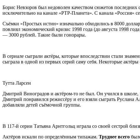
Борис Невзоров был недоволен качеством сюжетов последних с
исключительно на канале «РТР-Планета». С канала «Россия» се
Съёмки «Простых истин» изначально обходились в 8000 доллар
повлиял экономический кризис 1998 года (до августа 1998 год
— 3000 рублей. Такие были гонорары.
В сериале сыграли актёры, которые впоследствии стали знаме
сыграла в одной из первых серий саму себя. Некоторые актёры 
Тутта Ларсен
Дмитрий Виноградов и актёром-то не был. Он учился в школе, в
Дмитрий понравился режиссёру и его взяли сыграть Руслана А
добавляли детей съёмочной группы.
В 117-й серии Татьяна Арнтгольц играла со своей сестрой бл
Актёров искали по определённым типажам.
Труднее всего
было