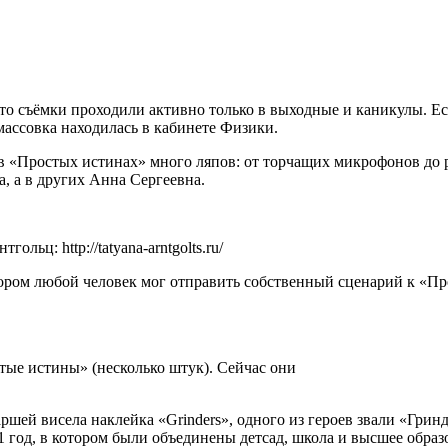
 то съёмки проходили активно только в выходные и каникулы. Е
массовка находилась в кабинете Физики.
, в «Простых истинах» много ляпов: от торчащих микрофонов д
, а в других Анна Сергеевна.
льц: http://tatyana-arntgolts.ru/
тором любой человек мог отправить собственный сценарий к «Пр
тые истины» (несколько штук). Сейчас они
ршей висела наклейка «Grinders», одного из героев звали «Гри
01 год, в котором были объединены детсад, школа и высшее обра