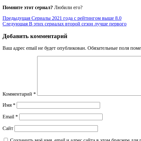
Помните этот сериал?
Любили его?
Навигация
Предыдущая
Предыдущая
Сериалы 2021 года с рейтингом выше 8.0
запись
Следующая
Следующая
В этих сериалах второй сезон лучше первого
по
запись
записям
Добавить комментарий
Ваш адрес email не будет опубликован.
Обязательные поля пом
Комментарий
*
Имя
*
Email
*
Сайт
Сохранить моё имя, email и адрес сайта в этом браузере д