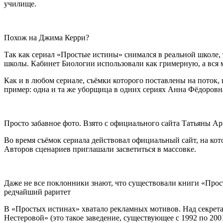
училище.
Похож на Джима Керри?
Так как сериал «Простые истины» снимался в реальной школе,
школы. Кабинет Биологии использовали как гримерную, а вся 
Как и в любом сериале, съёмки которого поставлены на поток
пример: одна и та же уборщица в одних сериях Анна Фёдоровна
Просто забавное фото. Взято с официального сайта Татьяны Арнтго
Во время съёмок сериала действовал официальный сайт, на ко
Авторов сценариев приглашали засветиться в массовке.
Даже не все поклонники знают, что существовали книги «Прос
редчайший раритет
В «Простых истинах» хватало рекламных мотивов. Над секрета
Нестеровой» (это такое заведение, существующее с 1992 по 20