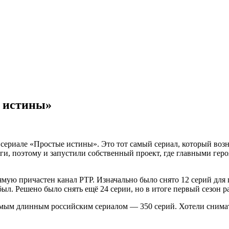
е истины»
о сериале «Простые истины». Это тот самый сериал, который воз
ги, поэтому и запустили собственный проект, где главными ге
ямую причастен канал РТР. Изначально было снято 12 серий для
ыл. Решено было снять ещё 24 серии, но в итоге первый сезон ра
мым длинным российским сериалом — 350 серий. Хотели снимать