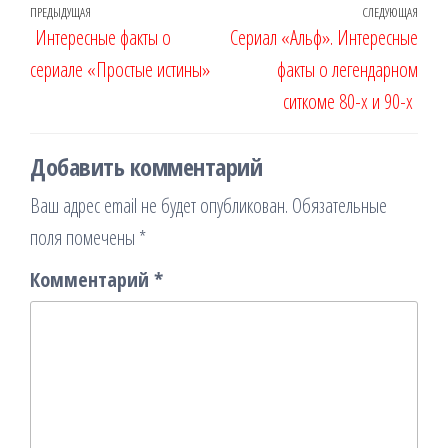
Навигация
Предыдущая
ПРЕДЫДУЩАЯ
СЛЕДУЮЩАЯ
Сле
Интересные факты о
Сериал «Альф». Интересные
по
запись
запи
сериале «Простые истины»
факты о легендарном
записям
ситкоме 80-х и 90-х
Добавить комментарий
Ваш адрес email не будет опубликован.
Обязательные
поля помечены
*
Комментарий
*