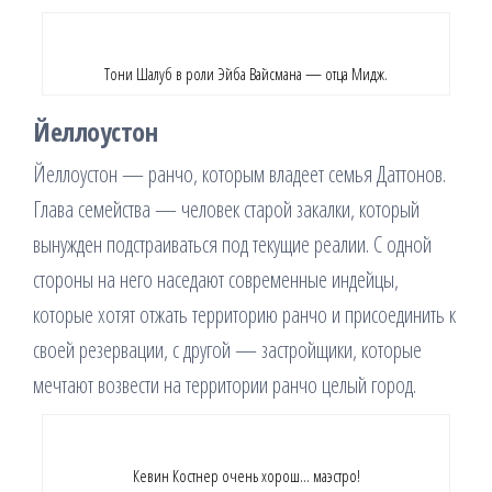
Тони Шалуб в роли Эйба Вайсмана — отца Мидж.
Йеллоустон
Йеллоустон — ранчо, которым владеет семья Даттонов.
Глава семейства — человек старой закалки, который
вынужден подстраиваться под текущие реалии. С одной
стороны на него наседают современные индейцы,
которые хотят отжать территорию ранчо и присоединить к
своей резервации, с другой — застройщики, которые
мечтают возвести на территории ранчо целый город.
Кевин Костнер очень хорош… маэстро!