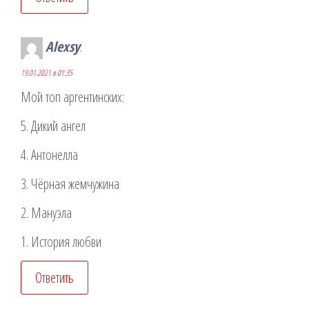
Alexsy
:
19.01.2021 в 01:35
Мой топ аргентинских:
5. Дикий ангел
4. Антонелла
3. Чёрная жемчужина
2. Мануэла
1. История любви
Ответить