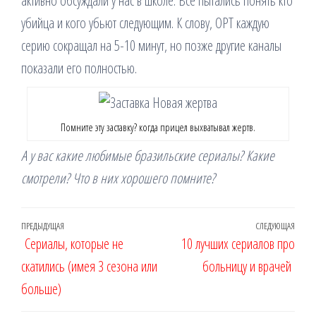
активно обсуждали у нас в школе. Все пытались понять кто
убийца и кого убьют следующим. К слову, ОРТ каждую
серию сокращал на 5-10 минут, но позже другие каналы
показали его полностью.
Помните эту заставку? когда прицел выхватывал жертв.
А у вас какие любимые бразильские сериалы? Какие
смотрели? Что в них хорошего помните?
Навигация
Предыдущая
ПРЕДЫДУЩАЯ
СЛЕДУЮЩАЯ
Сле
Сериалы, которые не
10 лучших сериалов про
по
запись
запи
скатились (имея 3 сезона или
больницу и врачей
записям
больше)