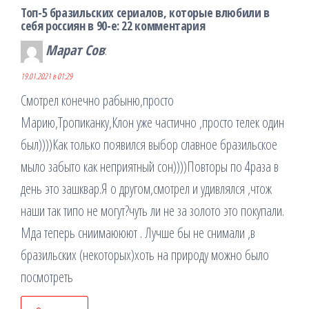
Топ-5 бразильских сериалов, которые влюбили в
себя россиян в 90-е: 22 комментария
Марат Сов
:
19.01.2021 в 01:29
Смотрел конечно рабыню,просто
Марию,Тропиканку,Клон уже частично ,просто телек один
был))))Как только появился выбор славное бразильское
мыло забыто как неприятный сон))))Повторы по 4раза в
день это зашквар.Я о другом,смотрел и удивлялся ,чтож
наши так типо не могут?чуть ли не за золото это покупали.
Мда теперь сниимаююют . Лучше бы не снимали ,в
бразильских (некоторых)хоть на природу можно было
посмотреть