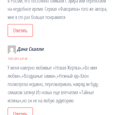
в России, его постоянно снимали с эфира или переносили
на неудобное время. Сериал «Фаворитка» того же автора,
мне в сто раз больше понравился.
Ответить
Дана Скалли
:
19.01.2021 в 01:34
У меня наверно любимые «Новая Жертва»,»Во имя
любви»,»Воздушные замки»,»Нежный яд».Клон
посмотрела недавно, пересматривать навряд ли буду,
слишком затянут.Из новых еще впечатлил «Тайные
истины»,но он не на любую аудиторию
Ответить