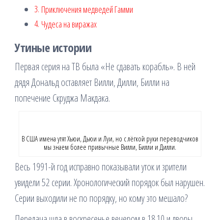
Приключения медведей Гамми
Чудеса на виражах
Утиные истории
Первая серия на ТВ была «Не сдавать корабль». В ней
дядя Дональд оставляет Вилли, Дилли, Билли на
попечение Скруджа Макдака.
В США имена утят Хьюи, Дьюи и Луи, но с лёгкой руки переводчиков
мы знаем более привычные Вилли, Билли и Дилли.
Весь 1991-й год исправно показывали уток и зрители
увидели 52 серии. Хронологический порядок был нарушен.
Серии выходили не по порядку, но кому это мешало?
Передача шла в воскресенье вечером в 18.10 и дворы