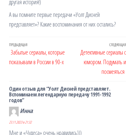
другая история!)
А вы помните первые передачи «Уолт Дисней
представляет»? Какие воспоминания от них остались?
Навигация
Предыдущая
ПРЕДЫДУЩАЯ
СЛЕДУЮЩАЯ
Сле
Забытые сериалы, которые
Детективные сериалы с
по
запись
запи
показывали в России в 90-х
юмором. Подумать и
записям
посмеяться
Один отзыв для “Уолт Дисней представляет.
Вспоминаем легендарную передачу 1991-1992
годов”
Инна
:
23.11.2023 в 21:32
Мне и «Чудеса» очень нравились)))