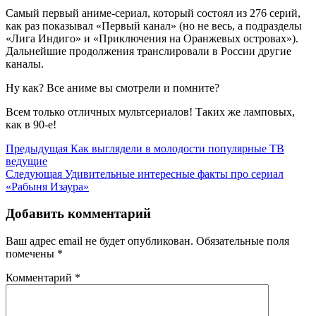
Самый первый аниме-сериал, который состоял из 276 серий,
как раз показывал «Первый канал» (но не весь, а подразделы
«Лига Индиго» и «Приключения на Оранжевых островах»).
Дальнейшие продолжения транслировали в России другие
каналы.
Ну как? Все аниме вы смотрели и помните?
Всем только отличных мультсериалов! Таких же ламповых,
как в 90-е!
Навигация
Предыдущая
Предыдущая
Как выглядели в молодости популярные ТВ
запись
ведущие
по
Следующая
Следующая
Удивительные интересные факты про сериал
записям
запись
«Рабыня Изаура»
Добавить комментарий
Ваш адрес email не будет опубликован.
Обязательные поля
помечены
*
Комментарий
*