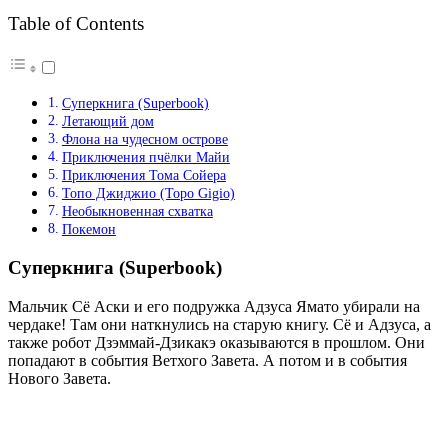
Table of Contents
Суперкнига (Superbook)
Летающий дом
Флона на чудесном острове
Приключения пчёлки Майи
Приключения Тома Сойера
Топо Джиджио (Topo Gigio)
Необыкновенная схватка
Покемон
Суперкнига (Superbook)
Мальчик Сё Аски и его подружка Адзуса Ямато убирали на
чердаке! Там они наткнулись на старую книгу. Сё и Адзуса, а
также робот Дзэммай-Дзикакэ оказываются в прошлом. Они
попадают в события Ветхого Завета. А потом и в события
Нового Завета.