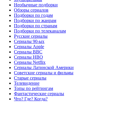
Необычные подборки
Обзоры сериалов
Подборки по годам
Подборки по жанрам
Подборки по странам
Подборки по телеканалам
Русские сериалы
Сериалы 90-ых
Сериалы Apple
Сериалы BBC
Сериалы HBO
Сериалы Netflix
Сериалы Латинской Америки
Советские сериалы и фильмы
Старые сериалы
Телевидение
Топы по рейтингам
Фантастические сериалы
Что? Где? Когда?