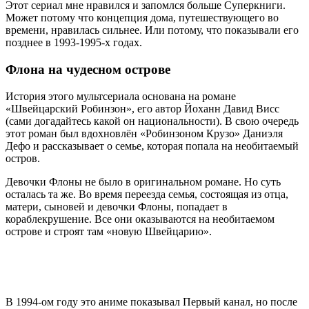
Этот сериал мне нравился и запомлся больше Суперкниги.
Может потому что концепция дома, путешествующего во
времени, нравилась сильнее. Или потому, что показывали его
позднее в 1993-1995-х годах.
Флона на чудесном острове
История этого мультсериала основана на романе
«Швейцарский Робинзон», его автор Йоханн Давид Висс
(сами догадайтесь какой он национальности). В свою очередь
этот роман был вдохновлён «Робинзоном Крузо» Даниэля
Дефо и рассказывает о семье, которая попала на необитаемый
остров.
Девочки Флоны не было в оригинальном романе. Но суть
осталась та же. Во время переезда семья, состоящая из отца,
матери, сыновей и девочки Флоны, попадает в
кораблекрушение. Все они оказываются на необитаемом
острове и строят там «новую Швейцарию».
В 1994-ом году это аниме показывал Первый канал, но после