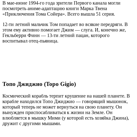
В мае-июне 1994-го года зрители Первого канала могли
посмотреть аниме-адаптацию книги Марка Твена
«Приключения Тома Сойера». Всего вышла 51 серия.
12-ти летний мальчик Том попадает во всякие передряги. В
этом ему активно помогает Джим — слуга. И, конечно же,
Гекльберри Финн — 13-ти летний пацан, которого
воспитывал отец-пьяница.
Топо Джиджио (Topo Gigio)
Космический корабль терпит крушение на нашей планете. В
корабле находился Топо Джиджио — говорящий мышонок,
который теперь не может вернуться на свою планету. Он
вынужден приспосабливаться к жизни на Земле. Он
влюбляется в мышку Мими (у которой есть хозяйка Джина),
дружит с другими мышами.