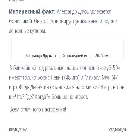
Интересный факт:
Александр Друзь увлекается
бонистикой. Он коллекционирует уникальные и редкие
денежные купюры.
Александр Друзь в своей последней игре в 2020-ом.
В ближайший год реальные шансы попасть в «клуб-50»
имеют только Борис Левин (48 игр) и Михаил Мун (47
игр). Федя Двинятин остановился на отметке 48 игр, но он
в «Что? Где? Когда?» больше не играет.
Всем отличного настроения!
Навигация
Предыдущая
ПРЕДЫДУЩАЯ
СЛЕДУЮЩАЯ
Сле