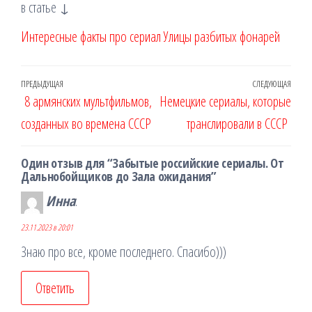
в статье ↓
Интересные факты про сериал Улицы разбитых фонарей
Навигация
Предыдущая
ПРЕДЫДУЩАЯ
СЛЕДУЮЩАЯ
Сле
8 армянских мультфильмов,
Немецкие сериалы, которые
по
запись
запи
созданных во времена СССР
транслировали в СССР
записям
Один отзыв для “Забытые российские сериалы. От
Дальнобойщиков до Зала ожидания”
Инна
:
23.11.2023 в 20:01
Знаю про все, кроме последнего. Спасибо)))
Ответить