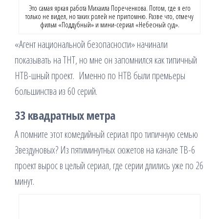
Это самая яркая работа Михаила Пореченкова. Потом, где я его
только не видел, но таких ролей не припомню. Разве что, отмечу
фильм «Поддубный» и мини-сериал «Небесный суд».
«Агент национальной безопасности» начинали
показывать на ТНТ, но мне он запомнился как типичный
НТВ-шный проект. Именно по НТВ были премьеры
большинства из 60 серий.
33 квадратных метра
А помните этот комедийный сериал про типичную семью
Звездуновых? Из пятиминутных сюжетов на канале ТВ-6
проект вырос в целый сериал, где серии длились уже по 26
минут.